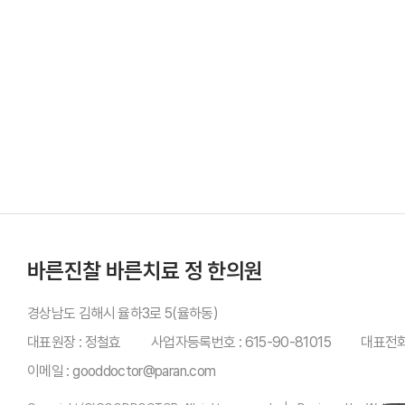
바른진찰 바른치료 정 한의원
경상남도 김해시 율하3로 5(율하동)
대표원장 : 정철효
사업자등록번호 : 615-90-81015
대표전화 
이메일 : gooddoctor@paran.com